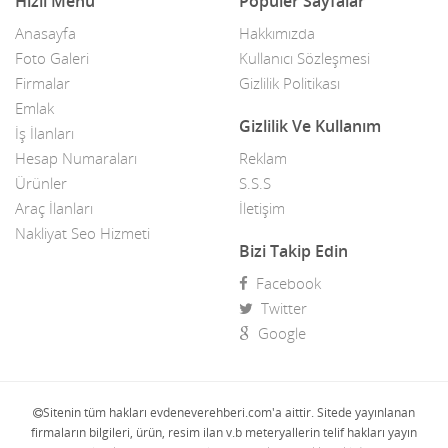
Hızlı Menü
Popüler Sayfalar
Anasayfa
Hakkımızda
Foto Galeri
Kullanıcı Sözleşmesi
Firmalar
Gizlilik Politikası
Emlak
Gizlilik Ve Kullanım
İş İlanları
Hesap Numaraları
Reklam
Ürünler
S.S.S
Araç İlanları
İletişim
Nakliyat Seo Hizmeti
Bizi Takip Edin
Facebook
Twitter
Google
Sitenin tüm hakları evdeneverehberi.com'a aittir. Sitede yayınlanan
firmaların bilgileri, ürün, resim ilan v.b meteryallerin telif hakları yayın