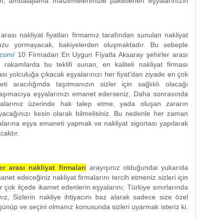
, ambalajlama malzemelerimizle paketlenen eşyalarınızın
ası nakliyat fiyatları firmamız tarafından sunulan nakliyat
nuzu yormayacak, bakiyelerden oluşmaktadır. Bu sebeple
i.com/
10 Firmadan En Uygun Fiyatla Aksaray şehirler arası
 rakamlarda bu teklifi sunan, en kaliteli nakliyat firması
sı yolculuğa çıkacak eşyalarınızı her fiyat'dan ziyade en çok
i aracılığında taşıtmanızın sizler için sağlıklı olacağı
aşımacıya eşyalarınızı emanet ederseniz, Daha sonrasında
larınız üzerinde hak talep etme, yada oluşan zararın
acağınızı kesin olarak bilmelisiniz. Bu nedenle her zaman
alarına eşya emaneti yapmak ve nakliyat sigortası yapılarak
caktır.
r arası nakliyat firmaları
arayışınız olduğundai yukarıda
emanet edeceğiniz nakliyat firmalarını tercih etmeniz sizleri için
ir çok ilçede ikamet edenlerin eşyalarını; Türkiye sınırlarında
ız, Sizlerin nakliye ihtiyacını baz alarak sadece size özel
şünüp ve seçini olmanız konusunda sizleri uyarmak isteriz ki.