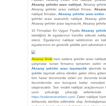
Aksaray şehirler arası nakliyat
, Aksaray şehirl
Aksaray şehirler arası nakliyat firması,
Aksaray
nakliyat firmaları,
Aksaray şehirler arası evden 
şehirler arası asansörlü nakliyat, Aksaray şehir
Aksaray şehirler arası taşımacılık, Aksaray şehirler
10 Firmadan En Uygun Fiyatla
Aksaray şehirl
istediğiniz ile eşyalarınızı transfer edecek nak
isteriz. Eşyalarınız nakliyat sektörünün en ka
eşyalarınızın en güvenilir şekilde yeni adresinize 
Aksaray ilinde
hem sadece şehirler arası nakliyat 
çalışmalar sunan firmamız tamamen sizleri m
Aksaray şehirler arası taşımacılık
işlerinde 
şekilde taşımak adına elinden gelen eforu göte
tüm hasar durumunda sizleri zor durumda bırakm
durumlarında son kuruşuna kadar mesuliyet a
ulaştıracaktır. Son model nakliyat araçlarımızı
uzun yolculuğa çıkacağı seferlerinde 
https://evdeneverehberi.com/
Zaten nakliyat hiz
defasında sterilize edilmekte olup, Ambalajlaması