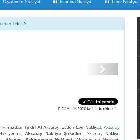
Diyarbakır Nakliyat
İstanbul Nakliyat
İzmir Nakliyat
adan Teklif Al
21 Aralık 2020 tarihinde eklendi.
 Firmadan Teklif Al
Aksaray Evden Eve Nakliyat,
Aksaray
akliyeciler,
Aksaray Nakliye Şirketleri
, Aksaray Nakliye
ri,
Aksaray Şehirlerarası Nakliyat
, Aksaray da Nakliyat,