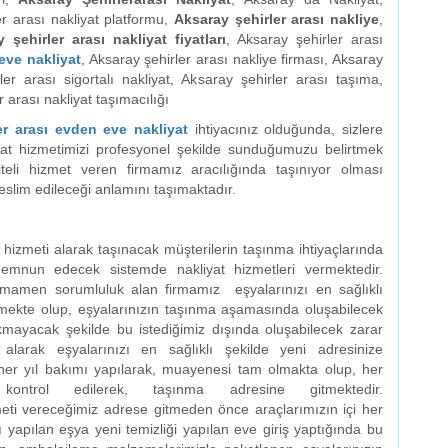
er arası nakliyat platformu,
Aksaray şehirler arası nakliye
,
 şehirler arası nakliyat fiyatları
, Aksaray şehirler arası
eve nakliyat
, Aksaray şehirler arası nakliye firması, Aksaray
ler arası sigortalı nakliyat, Aksaray şehirler arası taşıma,
 arası nakliyat taşımacılığı
er arası evden eve nakliyat
ihtiyacınız olduğunda, sizlere
liyat hizmetimizi profesyonel şekilde sunduğumuzu belirtmek
liteli hizmet veren firmamız aracılığında taşınıyor olması
teslim edileceği anlamını taşımaktadır.
hizmeti alarak taşınacak müşterilerin taşınma ihtiyaçlarında
emnun edecek sistemde nakliyat hizmetleri vermektedir.
tamamen sorumluluk alan firmamız eşyalarınızı en sağlıklı
rmekte olup, eşyalarınızın taşınma aşamasında oluşabilecek
ayacak şekilde bu istediğimiz dışında oluşabilecek zarar
larak eşyalarınızı en sağlıklı şekilde yeni adresinize
n her yıl bakımı yapılarak, muayenesi tam olmakta olup, her
kontrol edilerek, taşınma adresine gitmektedir.
meti vereceğimiz adrese gitmeden önce araçlarımızın içi her
 yapılan eşya yeni temizliği yapılan eve giriş yaptığında bu