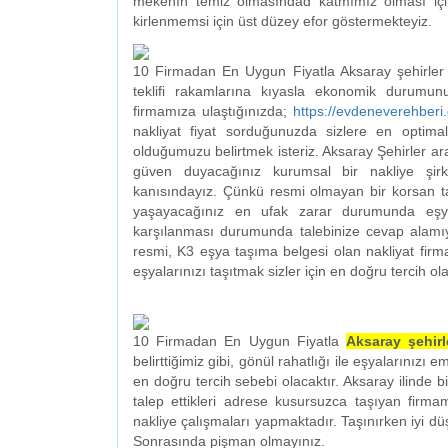
mekenın temiz olmasındad katmımız olması için
kirlenmemsi için üst düzey efor göstermekteyiz.
10 Firmadan En Uygun Fiyatla Aksaray şehirler ar
teklifi rakamlarına kıyasla ekonomik durumu
firmamıza ulaştığınızda;
https://evdeneverehber
nakliyat fiyat sorduğunuzda sizlere en optimal
olduğumuzu belirtmek isteriz. Aksaray Şehirler ara
güven duyacağınız kurumsal bir nakliye şirket
kanısındayız. Çünkü resmi olmayan bir korsan t
yaşayacağınız en ufak zarar durumunda eşya
karşılanması durumunda talebinize cevap alamıy
resmi, K3 eşya taşıma belgesi olan nakliyat firm
eşyalarınızı taşıtmak sizler için en doğru tercih ola
10 Firmadan En Uygun Fiyatla
Aksaray şehirle
belirttiğimiz gibi, gönül rahatlığı ile eşyalarınızı 
en doğru tercih sebebi olacaktır. Aksaray ilinde b
talep ettikleri adrese kusursuzca taşıyan firmam
nakliye çalışmaları yapmaktadır. Taşınırken iyi dü
Sonrasında pişman olmayınız.