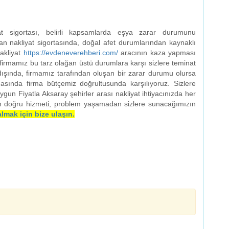
at sigortası, belirli kapsamlarda eşya zarar durumunu
lan nakliyat sigortasında, doğal afet durumlarından kaynaklı
akliyat
https://evdeneverehberi.com/
aracının kaza yapması
firmamız bu tarz olağan üstü durumlara karşı sizlere teminat
dışında, firmamız tarafından oluşan bir zarar durumu olursa
nasında firma bütçemiz doğrultusunda karşılıyoruz. Sizlere
un Fiyatla Aksaray şehirler arası nakliyat ihtiyacınızda her
n doğru hizmeti, problem yaşamadan sizlere sunacağımızın
almak için bize ulaşın.