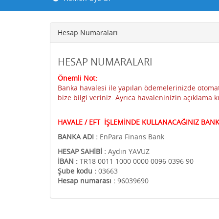
Hesap Numaraları
HESAP NUMARALARI
Önemli Not:
Banka havalesi ile yapılan ödemelerinizde otoma
bize bilgi veriniz. Ayrıca havaleninizin açıklama k
HAVALE / EFT İŞLEMİNDE KULLANACAĞINIZ BANK
BANKA ADI :
EnPara Finans Bank
HESAP SAHİBİ :
Aydın YAVUZ
İBAN :
TR18 0011 1000 0000 0096 0396 90
Şube kodu :
03663
Hesap numarası :
96039690