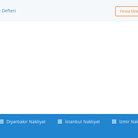
Firma Ekl
Diyarbakır Nakliyat
İstanbul Nakliyat
İzmir Nak